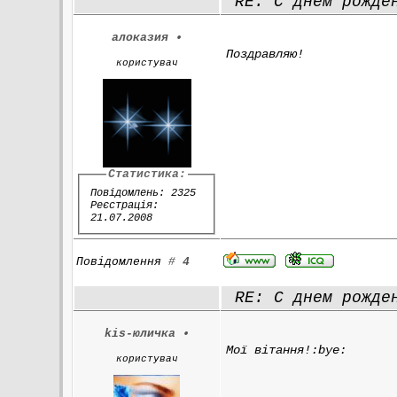
RE: С днем рожден
алоказия
•
Поздравляю!
користувач
Статистика:
Повідомлень: 2325
Реєстрація:
21.07.2008
Повідомлення
#
4
RE: С днем рожден
kis-юличка
•
Мої вітання!:bye:
користувач