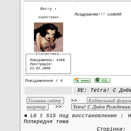
Berry
•
Поздравляю!!! code60
користувач
Статистика:
Повідомлень: 6399
Реєстрація:
21.02.2009
Повідомлення
#
4
RE: Tetra! С Днё
Головна сайту
Будівельний форум
>>
квартир
Tetra! С Днём Рождения
>>
◄
LG t 515 под восстановление
:
Попередня тема
Сторінки