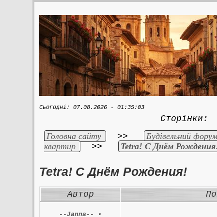
Сьогодні: 07.08.2026 - 01:35:03
Сторінки
Головна сайту
Будівельний форум
>>
квартир
Tetra! С Днём Рождения
>>
Tetra! С Днём Рождения!
Автор
По
--Janna--
•