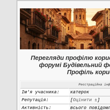
Перегляди профілю кори
форумі Будівельний ф
Профіль кор
Реєстраційна ін
Ім'я учасника:
катерок
Репутація:
[
Оцінити ±
]
Активність:
всього повідо