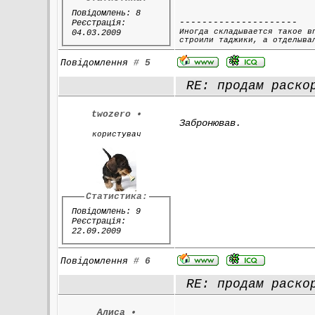
Повідомлень: 8
---------------------
Реєстрація:
Иногда складывается такое в
04.03.2009
строили таджики, а отделыва
Повідомлення
#
5
RE: продам раскор
twozero
•
Забронював.
користувач
Статистика:
Повідомлень: 9
Реєстрація:
22.09.2009
Повідомлення
#
6
RE: продам раскор
Алисa
•