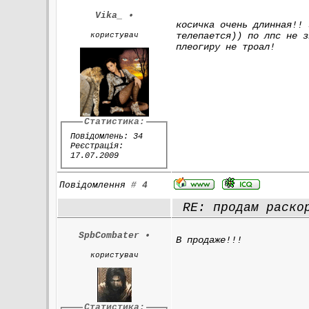
Vika_
•
косичка очень длинная!! 
телепается)) по лпс не з
користувач
плеогиру не троал!
Статистика:
Повідомлень: 34
Реєстрація:
17.07.2009
Повідомлення
#
4
RE: продам раскор
SpbCombater
•
В продаже!!!
користувач
Статистика: