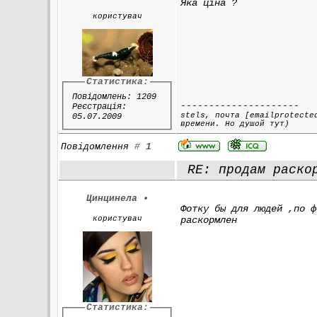
Яка ціна ?
користувач
Статистика:
Повідомлень: 1209
---------------------
Реєстрація:
stels, почта [emailprotecte
05.07.2009
времени. Но душой тут)
Повідомлення
#
1
RE: продам раскор
Цинцинела
•
Фотку бы для людей ,по ф
користувач
раскормлен
Статистика: