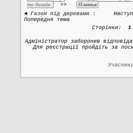
та дизайн
Платья
>>
◄
Газон під деревами
:
Насту
Попередня тема
Сторінки:
1
Адміністратор заборонив відповіда
Для реєстрації пройдіть за по
Учасник