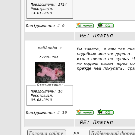
Повідомлень: 2714
Реєстрація:
13.01.2010
Повідомлення
#
9
RE: Платья
maMAscha
•
Вы знаете, я вам так ска
подобных местах дорого. 
користувач
итоге ничего не купил. Ч
же модель нашел через по
прежде чем покупать, сра
Статистика:
Повідомлень: 16
Реєстрація:
04.03.2010
Повідомлення
#
10
RE: Платья
Головна сайту
Будівельний форум
>>