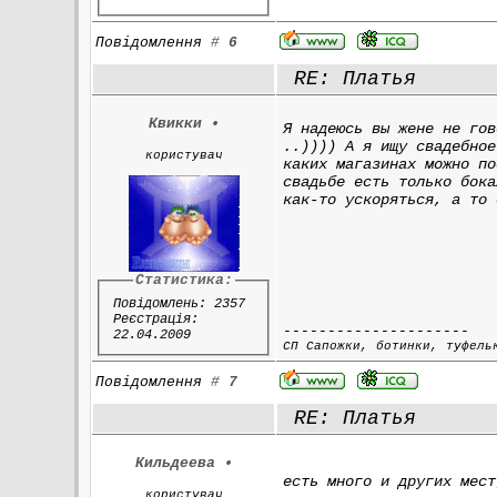
Повідомлення
#
6
RE: Платья
Квикки
•
Я надеюсь вы жене не гов
..)))) А я ищу свадебное
користувач
каких магазинах можно по
свадьбе есть только бока
как-то ускоряться, а то 
Статистика:
Повідомлень: 2357
Реєстрація:
---------------------
22.04.2009
СП Сапожки, ботинки, туфель
Повідомлення
#
7
RE: Платья
Кильдеева
•
есть много и других мест
користувач