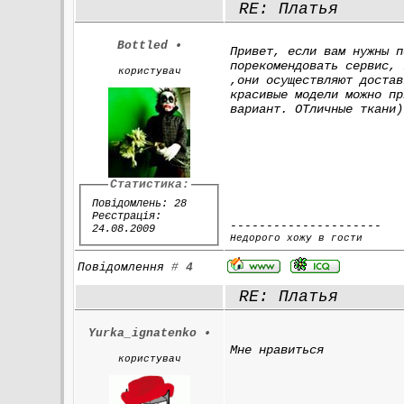
RE: Платья
Bottled
•
Привет, если вам нужны п
порекомендовать сервис, 
користувач
,они осуществляют достав
красивые модели можно пр
вариант. ОТличные ткани)
Статистика:
Повідомлень: 28
Реєстрація:
---------------------
24.08.2009
Недорого хожу в гости
Повідомлення
#
4
RE: Платья
Yurka_ignatenko
•
Мне нравиться
користувач