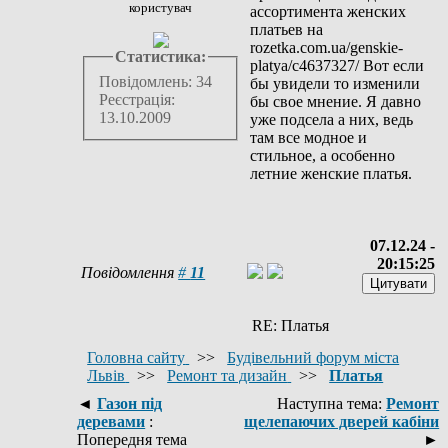
користувач
ассортимента женских
платьев на
rozetka.com.ua/genskie-
Статистика:
platya/c4637327/ Вот если
Повідомлень: 34
бы увидели то изменили
Реєстрація:
бы свое мнение. Я давно
13.10.2009
уже подсела а них, ведь
там все модное и
стильное, а особенно
летние женские платья.
07.12.24 -
20:15:25
Повідомлення
#
11
RE: Платья
Головна сайту
>>
Будівельний форум міста
Львів
>>
Ремонт та дизайн
>>
Платья
◄
Газон під
Наступна тема:
Ремонт
деревами
:
щелепаючих дверей кабіни
Попередня тема
►