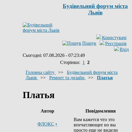
Будівельний форум міста
Львів
Користувачі
Пошук
Реєстрація
Вхід
Сьогодні: 07.08.2026 - 07:23:49
Сторінки:
1
2
Головна сайту
>>
Будівельний форум міста
Львів
>>
Ремонт та дизайн
>>
Платья
Платья
Автор
Повідомлення
Вам кажется что это
ФЛОКС
•
впечатляющее но вы
просто еще не видели