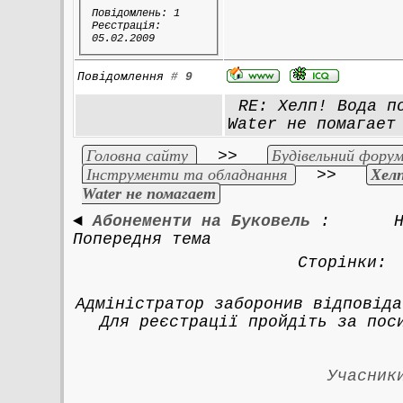
Повідомлень: 1
Реєстрація:
05.02.2009
Повідомлення
#
9
RE: Хелп! Вода по
Water не помагает
Головна сайту
Будівельний форум
>>
Інструменти та обладнання
Хелп
>>
Water не помагает
◄
Абонементи на Буковель
:
Попередня тема
Сторінки
Адміністратор заборонив відповіда
Для реєстрації пройдіть за по
Учасник