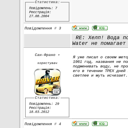
Статистика:
Повідомлень: 7
Реєстрація:
27.08.2004
Повідомлення
#
3
RE: Хелп! Вода по
Water не помагает
Сан-Франо
•
Я уже писал о своем мето
1961 год, названия не по
користувач
подменивать воду, не про
его в течении ТРЕХ дней 
светлее и муть исчезает.
Статистика:
Повідомлень: 29
Реєстрація:
18.03.2012
Повідомлення
#
4