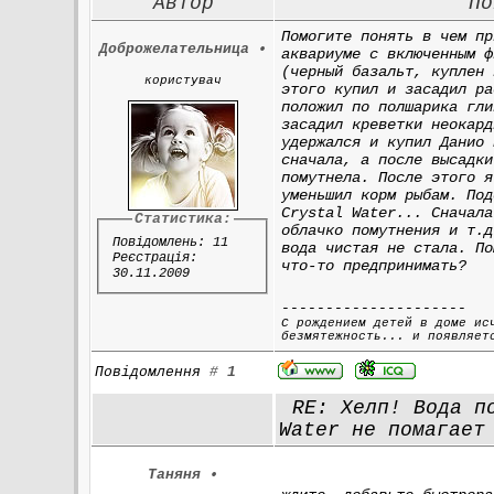
Автор
По
Помогите понять в чем пр
Доброжелательница
•
аквариуме с включенным ф
(черный базальт, куплен 
користувач
этого купил и засадил ра
положил по полшарика гли
засадил креветки неокард
удержался и купил Данио 
сначала, а после высадки
помутнела. После этого я
уменьшил корм рыбам. Под
Crystal Water... Сначала
Статистика:
облачко помутнения и т.д
Повідомлень: 11
вода чистая не стала. По
Реєстрація:
что-то предпринимать?
30.11.2009
---------------------
С рождением детей в доме ис
безмятежность... и появляет
Повідомлення
#
1
RE: Хелп! Вода по
Water не помагает
Таняня
•