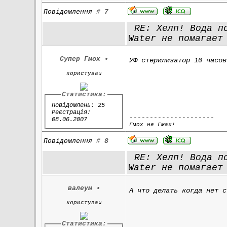
Повідомлення
#
7
RE: Хелп! Вода по
Water не помагает
Супер Гмох
•
УФ стерилизатор 10 часов
користувач
Статистика:
Повідомлень: 25
Реєстрація:
---------------------
08.06.2007
Гмох не Гмах!
Повідомлення
#
8
RE: Хелп! Вода по
Water не помагает
валеум
•
А что делать когда нет с
користувач
Статистика: