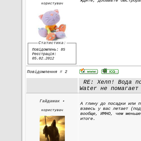
ждите, добавьте быстрора
користувач
Статистика:
Повідомлень: 85
Реєстрація:
05.02.2012
Повідомлення
#
2
RE: Хелп! Вода по
Water не помагает
Гайдамак
•
А глину до посадки или п
взвесь у вас летает (под
користувач
вообще, ИМНО, чем меньше
итоге.