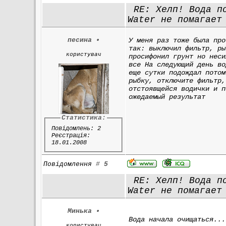
RE: Хелп! Вода по
Water не помагает
песина
•
У меня раз тоже была про
так: выключил фильтр, ры
користувач
просифонил грунт но неси
все На следующий день во
еще сутки подождал потом
рыбку, отключите фильтр,
отстоявщейся водички и п
ожедаемый результат
Статистика:
Повідомлень: 2
Реєстрація:
18.01.2008
Повідомлення
#
5
RE: Хелп! Вода по
Water не помагает
Минька
•
Вода начала очищаться...
користувач