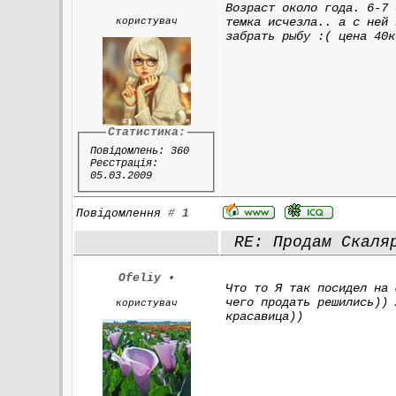
Возраст около года. 6-7 
темка исчезла.. а с ней 
користувач
забрать рыбу :( цена 40к
Статистика:
Повідомлень: 360
Реєстрація:
05.03.2009
Повідомлення
#
1
RE: Продам Скаля
Ofeliy
•
Что то Я так посидел на 
чего продать решились)) 
користувач
красавица))