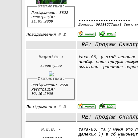
Статистика:
Повідомлень: 8822
Реєстрація:
---------------------
11.05.2009
Дриклор 09530577два3 Светла
Повідомлення
#
2
RE: Продам Скаля
Yara-86, у этой девочки 
Magentis
•
вообще пока продаю самую
користувач
пытаться травничек взрос
Статистика:
Повідомлень: 2658
Реєстрація:
02.10.2009
Повідомлення
#
3
RE: Продам Скаля
Yara-86, та у меня это п
И.Е.В.
•
далеких )) в сб наконецт