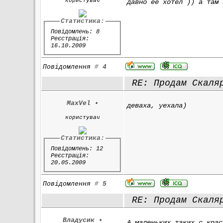
користувач
давно её хотел )) а там 
Статистика:
Повідомлень: 8
Реєстрація:
16.10.2009
Повідомлення
#
4
RE: Продам Скаля
MaxVel
•
деваха, уехала)
користувач
Статистика:
Повідомлень: 12
Реєстрація:
20.05.2009
Повідомлення
#
5
RE: Продам Скаля
Владусик
•
А маленьких таких с крас