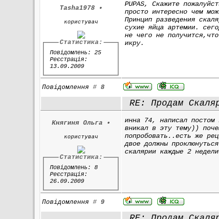
PUPAS, Скажите пожалуйст
Tasha1978
•
просто интересно чем мож
Принцип разведения скаля
користувач
сухие яйца артемии. сего
не чего не получится,что
Статистика:
икру.
Повідомлень: 25
Реєстрація:
13.09.2009
Повідомлення
#
8
RE: Продам Скаля
инна 74, написал постом 
Княгиня Ольга
•
вникал в эту тему)) поче
попробовать..есть же рец
користувач
двое должны проклюнуться
скалярии каждые 2 недели
Статистика:
Повідомлень: 8
Реєстрація:
26.09.2009
Повідомлення
#
9
RE: Продам Скаля