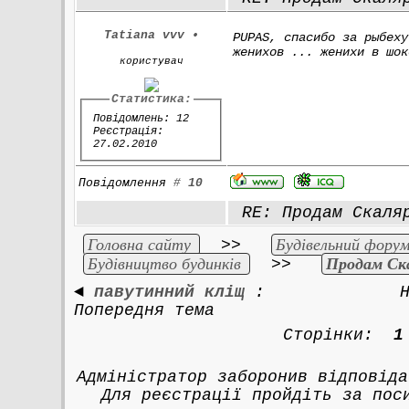
Tatiana vvv
•
PUPAS, спасибо за рыбеху
женихов ... женихи в шок
користувач
Статистика:
Повідомлень: 12
Реєстрація:
27.02.2010
Повідомлення
#
10
RE: Продам Скаля
Головна сайту
Будівельний форум
>>
Будівництво будинків
Продам Ска
>>
◄
павутинний кліщ
:
Попередня тема
Сторінки:
1
Адміністратор заборонив відповіда
Для реєстрації пройдіть за по