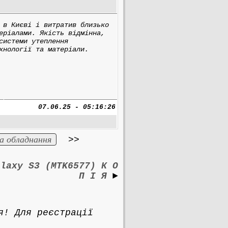
 в Києві і витратив близько
еріалами. Якість відмінна,
системи утеплення
хнології та матеріали.
07.06.25 - 05:16:26
а обладнання
>>
alaxy S3 (MTK6577) К О
П І Я
►
я! Для реєстрації