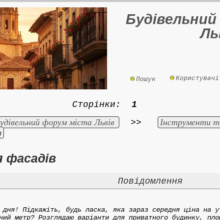
Будівельний
Ль
Користувачі
Пошук
Сторінки:
1
удівельний форум міста Львів
Інструменти т
>>
в
я фасадів
Повідомлення
 дня! Підкажіть, будь ласка, яка зараз середня ціна на у
ний метр? Розглядаю варіанти для приватного будинку, пло