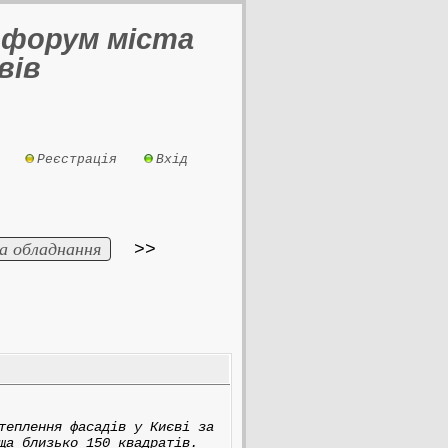
 форум міста
вів
Реєстрація
Вхід
а обладнання
>>
теплення фасадів у Києві за
ща близько 150 квадратів.