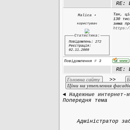
RE: Ц
Так, ці
Malica
•
130 тис
зима пр
користувач
https:/
Статистика:
Повідомлень: 272
Реєстрація:
02.11.2009
Повідомлення
#
3
RE: Ц
Головна сайту
Б
>>
Ціни на утеплення фасаді
◄
Надежные интернет-м
Попередня тема
Адміністратор за