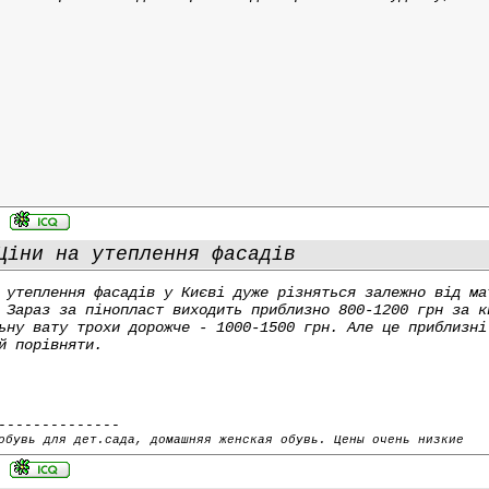
іни на утеплення фасадів
 утеплення фасадів у Києві дуже різняться залежно від ма
 Зараз за пінопласт виходить приблизно 800-1200 грн за к
ьну вату трохи дорожче - 1000-1500 грн. Але це приблизні
й порівняти.
--------------
обувь для дет.сада, домашняя женская обувь. Цены очень низкие