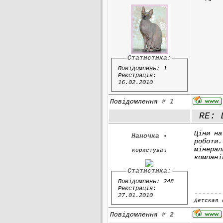
Статистика:
Повідомлень: 1
Реєстрація:
16.02.2010
Повідомлення
#
1
RE: Ц
Ціни на
Наночка
•
роботи.
мінерал
користувач
компані
Статистика:
Повідомлень: 248
Реєстрація:
-------
27.01.2010
Детская 
Повідомлення
#
2