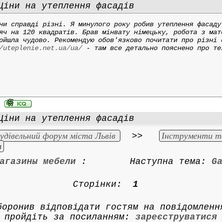
іни на утеплення фасадів
ни справді різні. Я минулого року робив утеплення фасаду
яч на 120 квадратів. Брав мінвату німецьку, робота з мат
ойшла чудово. Рекомендую обов'язково почитати про різні 
/uteplenie.net.ua/ua/
- там все детально пояснено про те
іни на утеплення фасадів
удівельний форум міста Львів
Інструменти т
>>
в
агазины мебели
:
Наступна тема:
G
Сторінки:
1
боронив відповідати гостям на повідомленн
пройдіть за посиланням:
зареєструватися